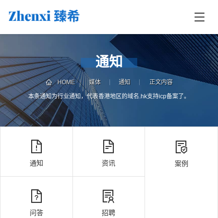
首
页
首
通知
页
服
HOME
媒体
通知
正文内容
务
本条通知为行业通知，代表香港地区的域名.hk支持icp备案了。
媒
体
案
例
通知
资讯
案例
联
电
系
话
我
咨
们
询
问答
招聘