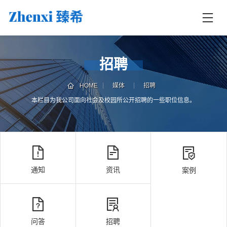
首
页
首
招聘
页
服
HOME
媒体
招聘
务
本栏目为我公司面向社会及校园所公开招聘的一些职位信息。
媒
体
案
例
通知
资讯
案例
联
电
系
话
我
咨
们
询
问答
招聘