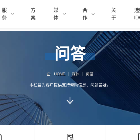
服
方
媒
合
关
选
务
案
体
作
于
ID
问答
HOME
媒体
问答
本栏目为客户提供支持帮助信息、问题答疑。