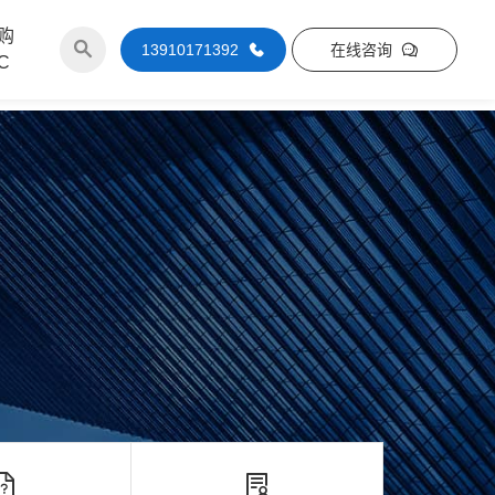
购
13910171392
在线咨询
C