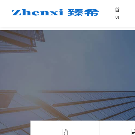
首
首
页
页
首
页
服
务
媒
体
案
例
联
电
系
话
我
咨
们
询