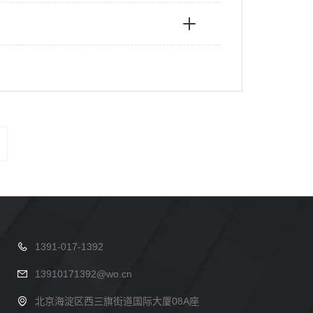
1391-017-1392
13910171392@wo.cn
北京海淀区西三旗街道国际大厦08A座